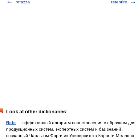
retazza
retentire
Look at other dictionaries:
Rete
— эффективный алгоритм сопоставления с образцом для
продукционных систем, экспертных систем и баз знаний ,
созданный Чарльзом Форги из Университета Карнеги Меллона.