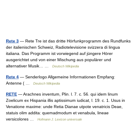
Rete 3
— Rete Tre ist das dritte Hörfunkprogramm des Rundfunks
der italienischen Schweiz, Radiotelevisione svizzera di lingua
italiana. Das Programm ist vorwiegend auf jüngere Hörer
ausgerichtet und von einer Mischung aus populärer und
alternativer Musik… …
Deutsch Wikipedia
Rete 4
— Senderlogo Allgemeine Informationen Empfang:
Antenne ( …
Deutsch Wikipedia
RETE
— Arachnes inventum, Plin. l. 7. c. 56. qui idem linum
Zoelicum ex Hispania illis aptissimum iudicat, l. 19. c. 1. Usus in
Venatione maxime: unde Retia Dianae utpote venatricis Deae,
statuis olim addita: quemadmodum et venabula, lineae
versicolores …
Hofmann J. Lexicon universale