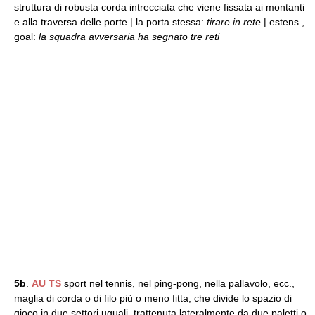
struttura di robusta corda intrecciata che viene fissata ai montanti
e alla traversa delle porte | la porta stessa:
tirare in rete
| estens.,
goal:
la squadra avversaria ha segnato tre reti
5b
.
AU
TS
sport nel tennis, nel ping-pong, nella pallavolo, ecc.,
maglia di corda o di filo più o meno fitta, che divide lo spazio di
gioco in due settori uguali, trattenuta lateralmente da due paletti o