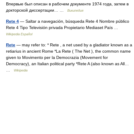
Впервые был описан в рабочем документе 1974 года, затем в
докторской диссертации… …
Википедия
Rete 4
— Saltar a navegación, búsqueda Rete 4 Nombre público
Rete 4 Tipo Televisión privada Propietario Mediaset País …
Wikipedia Español
Rete
— may refer to: * Rete , a net used by a gladiator known as a
retiarius in ancient Rome *La Rete ( The Net ), the common name
given to Movimento per la Democrazia (Movement for
Democracy), an Italian political party *Rete A (also known as All…
…
Wikipedia