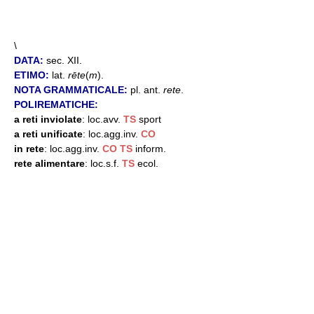
\
DATA:
sec. XII.
ETIMO:
lat.
rēte
(
m
).
NOTA GRAMMATICALE:
pl. ant.
rete
.
POLIREMATICHE:
a reti inviolate
: loc.avv.
TS
sport
a reti unificate
: loc.agg.inv.
CO
in rete
: loc.agg.inv.
CO
TS
inform.
rete alimentare
: loc.s.f.
TS
ecol.