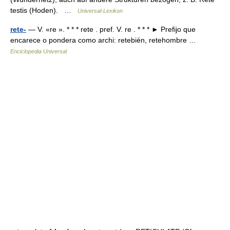
testis (Hoden). …
Universal-Lexikon
rete-
— V. «re ». * * * rete . pref. V. re . * * * ► Prefijo que
encarece o pondera como archi: retebién, retehombre …
Enciclopedia Universal