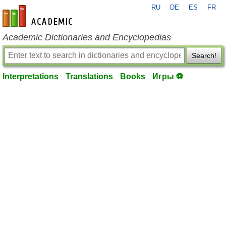
RU
DE
ES
FR
en-academic.com
Academic Dictionaries and Encyclopedias
Search!
Interpretations
Translations
Books
Игры ⚽