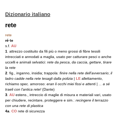
Dizionario italiano
rete
rete
ré·te
s.f.
AU
1
. attrezzo costituito da fili più o meno grossi di fibre tessili
intrecciati e annodati a maglia, usato per catturare pesci o anche
uccelli e animali selvatici:
rete da pesca
,
da caccia
,
gettare
,
tirare
la rete
2
. fig., inganno, insidia; trappola:
finire nella rete dell'avversario
;
il
ladro cadde nella rete tesagli dalla polizia
|
LE
allettamento,
richiamo spec. amoroso:
eran li occhi miei fissi e attenti | ... a sé
traeli con l'antica rete!
(Dante)
3
.
AU
estens., intreccio di maglie di misura e materiali vari, usato
per chiudere, recintare, proteggere e sim.:
recingere il terrazzo
con una rete di plastica
4a
.
CO
rete di sicurezza