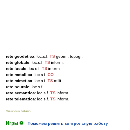
rete geodetica
: loc.s.f.
TS
geom., topogr.
rete globale
: loc.s.f.
TS
inform.
rete locale
: loc.s.f.
TS
inform.
rete metallica
: loc.s.f.
CO
rete mimetica
: loc.s.f.
TS
milit.
rete neurale
: loc.s.f.
rete semantica
: loc.s.f.
TS
inform.
rete telematica
: loc.s.f.
TS
inform.
Dizionario Italiano
.
Игры ⚽
Поможем решить контрольную работу