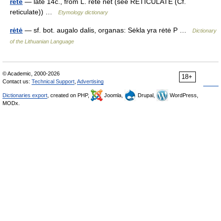
rete
— late 14c., from L. rete net (see RETICULATE (Cf.
reticulate)) …
Etymology dictionary
rėtė
— sf. bot. augalo dalis, organas: Sėkla yra rėtė P …
Dictionary
of the Lithuanian Language
© Academic, 2000-2026
18+
Contact us:
Technical Support
,
Advertising
Dictionaries export
, created on PHP,
Joomla,
Drupal,
WordPress,
MODx.