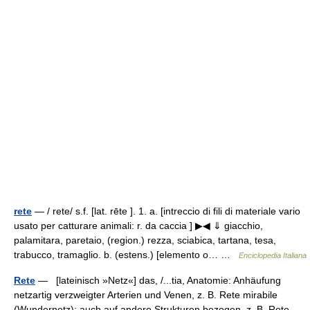
rete
— / rete/ s.f. [lat. rēte ]. 1. a. [intreccio di fili di materiale vario
usato per catturare animali: r. da caccia ] ▶◀ ⇓ giacchio,
palamitara, paretaio, (region.) rezza, sciabica, tartana, tesa,
trabucco, tramaglio. b. (estens.) [elemento o… …
Enciclopedia Italiana
Rete
— [lateinisch »Netz«] das, /...tia, Anatomie: Anhäufung
netzartig verzweigter Arterien und Venen, z. B. Rete mirabile
(Wundernetz); auch auf andere Strukturen bezogen, z. B. Rete