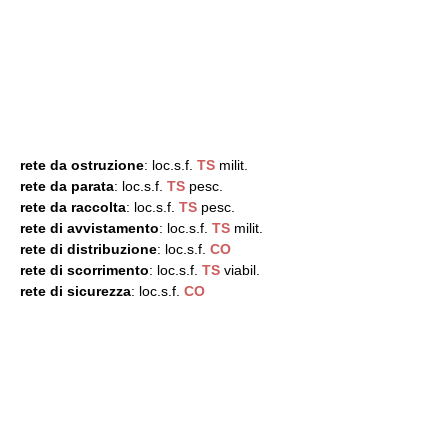
rete da ostruzione
: loc.s.f.
TS
milit.
rete da parata
: loc.s.f.
TS
pesc.
rete da raccolta
: loc.s.f.
TS
pesc.
rete di avvistamento
: loc.s.f.
TS
milit.
rete di distribuzione
: loc.s.f.
CO
rete di scorrimento
: loc.s.f.
TS
viabil.
rete di sicurezza
: loc.s.f.
CO