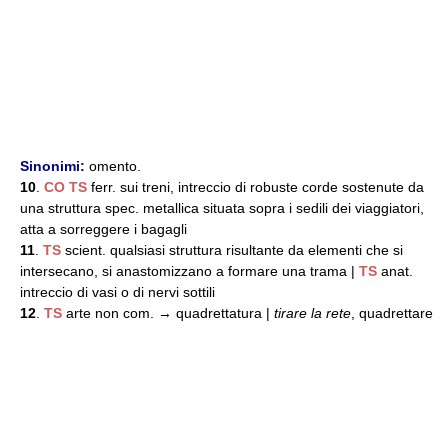
Sinonimi:
omento.
10
.
CO
TS
ferr. sui treni, intreccio di robuste corde sostenute da
una struttura spec. metallica situata sopra i sedili dei viaggiatori,
atta a sorreggere i bagagli
11
.
TS
scient. qualsiasi struttura risultante da elementi che si
intersecano, si anastomizzano a formare una trama |
TS
anat.
intreccio di vasi o di nervi sottili
12
.
TS
arte non com. → quadrettatura |
tirare la rete
, quadrettare